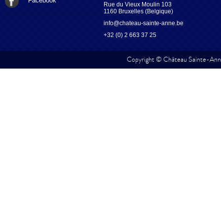
Facebook
Rue du Vieux Moulin 103
1160 Bruxelles (Belgique)
info@chateau-sainte-anne.be
+32 (0) 2 663 37 25
Copyright © Château Sainte-Anne.