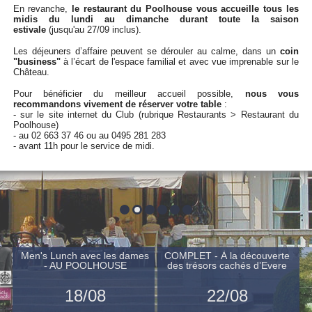
En revanche,
le restaurant du Poolhouse vous accueille tous les
midis du lundi au dimanche durant toute la saison
estivale
(jusqu'au 27/09 inclus).
Les déjeuners d’affaire peuvent se dérouler au calme, dans un
coin
"business"
à l’écart de l'espace familial et avec vue imprenable sur le
Château.
Pour bénéficier du meilleur accueil possible,
nous vous
recommandons vivement de réserver votre table
:
- sur le site internet du Club (rubrique Restaurants > Restaurant du
Poolhouse)
- au 02 663 37 46 ou au 0495 281 283
- avant 11h pour le service de midi.
Men's Lunch avec les dames
COMPLET - À la découverte
- AU POOLHOUSE
des trésors cachés d’Evere
18/08
22/08