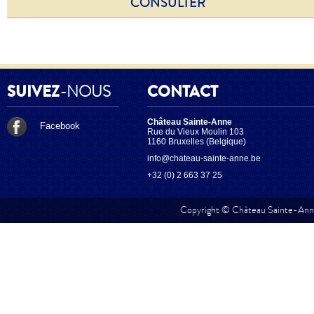
CONSULTER
SUIVEZ
-NOUS
CONTACT
Château Sainte-Anne
Facebook
Rue du Vieux Moulin 103
1160 Bruxelles (Belgique)
info@chateau-sainte-anne.be
+32 (0) 2 663 37 25
Copyright © Château Sainte-Anne.