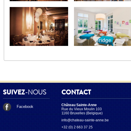
SUIVEZ
-NOUS
CONTACT
Château Sainte-Anne
Facebook
Rue du Vieux Moulin 103
1160 Bruxelles (Belgique)
info@chateau-sainte-anne.be
+32 (0) 2 663 37 25