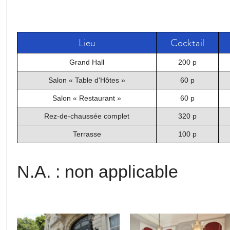
Lieu
Cocktail
Grand Hall
200 p
Salon « Table d'Hôtes »
60 p
Salon « Restaurant »
60 p
Rez-de-chaussée complet
320 p
Terrasse
100 p
N.A. : non applicable