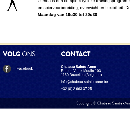
Zumba is een compleet fysieke trainingsprogramm
en spiervoorbereiding, evenwicht en flexibiliteit. 
Maandag van 19u30 tot 20u30
VOLG
ONS
CONTACT
Château Sainte-Anne
Facebook
Rue du Vieux Moulin 103
1160 Bruxelles (Belgique)
info@chateau-sainte-anne.be
+32 (0) 2 663 37 25
Copyright © Château Sainte-Anne