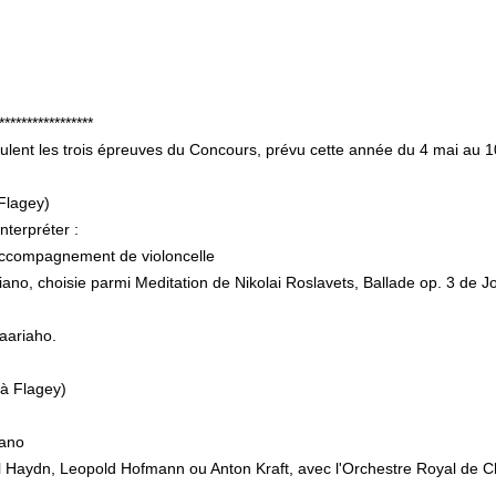
*****************
ulent les trois épreuves du Concours, prévu cette année du 4 mai au 10
Flagey)
nterpréter :
 accompagnement de violoncelle
o, choisie parmi Meditation de Nikolai Roslavets, Ballade op. 3 de Jo
Saariaho.
à Flagey)
iano
el Haydn, Leopold Hofmann ou Anton Kraft, avec l'Orchestre Royal de 