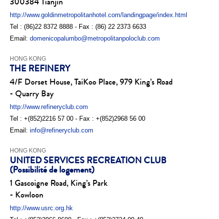
300384 Tianjin
http://www.goldinmetropolitanhotel.com/landingpage/index.html
Tel : (86)22 8372 8888 - Fax : (86) 22 2373 6633
Email:
domenicopalumbo@metropolitanpoloclub.com
HONG KONG
THE REFINERY
4/F Dorset House, TaiKoo Place, 979 King’s Road
- Quarry Bay
http://www.refineryclub.com
Tel : +(852)2216 57 00 - Fax : +(852)2968 56 00
Email:
info@refineryclub.com
HONG KONG
UNITED SERVICES RECREATION CLUB
(Possibilité de logement)
1 Gascoigne Road, King’s Park
- Kowloon
http://www.usrc.org.hk