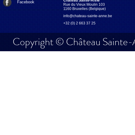
Château Sainte-Anne
Facebook
Rue du Vieux Moulin 103
1160 Bruxelles (Belgique)
info@chateau-sainte-anne.be
+32 (0) 2 663 37 25
Copyright © Château Sainte-A