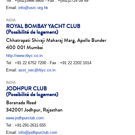
Tel : +(852)3966 8600 - Fax : +(852)2724 09 49
Email:
info@usrc.org.hk
INDIA
ROYAL BOMBAY YACHT CLUB
(Possibilité de logement)
Chhatrapati Shivaji Maharaj Marg, Apollo Bunder
400 001 Mumbai
http://www.rbyc.co.in
Tel : +91 22 6752 7200 - Fax : +91 22 2202 1014
Email:
asst_sec@rbyc.co.in
INDIA
JODHPUR CLUB
(Possibilité de logement)
Boranada Road
342001 Jodhpur, Rajasthan
www.jodhpurclub.com
Tel : +91-291-2611-555
Email:
info@jodhpurclub.com