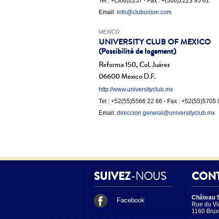
Tel : +(506)2257 - Fax : +(506)2223 95 61
Email:
info@clubunion.com
MEXICO
UNIVERSITY CLUB OF MEXICO
(Possibilité de logement)
Reforma 150, Col. Juárez
06600 Mexico D.F.
http://www.universityclub.mx
Tel : +52(55)5566 22 66 - Fax : +52(55)5705
Email:
direccion.general@universityclub.mx
SUIVEZ
-NOUS
CON
Château 
Facebook
Rue du Vi
1160 Brux