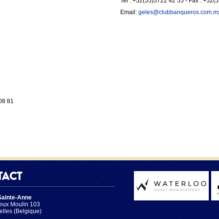
Tel : +52(55)5722 42 55 - Fax : +52(
Email:
geles@clubbanqueros.com.m
 08 81
TACT
Sainte-Anne
eux Moulin 103
elles (Belgique)