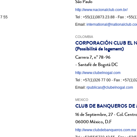
São Paulo
http://www.nacionalclub.com.br/
77 55
Tel : +55(11)3873.23.88 - Fax : +55(
Email:
international@nationalclub.co
COLOMBIA
CORPORACIÓN CLUB EL 
(Possibilité de logement)
Carrera 7, n° 78-96
- Santafé de Bogotá DC
http://www.clubelnogal.com
Tel : +57(1)326 77 00 - Fax : +57(1)3
Email:
rpublicas@clubelnogal.com
MEXICO
CLUB DE BANQUEROS DE
16 de Septiembre, 27 - Col. Centr
06000 México, D.F
http://www.clubdebanqueros.com.mx