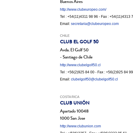
Buenos Aires
http://www.clubeuropeo.com/
Tel : +54(11)4311 98 96 - Fax : +54(11)4313 
Email:
secretaria@clubeuropeo.com
CHILE
CLUB EL GOLF 50
Avda. El Golf 50
- Santiago de Chile
http://www.clubelgolf50.cl
Tel : +56(2)925 84 00 - Fax : +56(2)925 84 99
Email:
clubelgolf50@clubelgolf50.cl
COSTA RICA
CLUB UNIÓN
Apartado 10048
1000 San Jose
http://www.clubunion.com