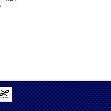
55)5722 42 91
x