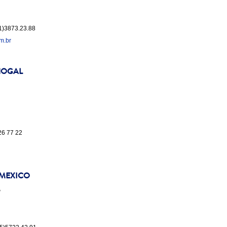
11)3873.23.88
m.br
NOGAL
26 77 22
 MEXICO
o